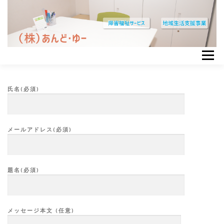
コ
ン
テ
ン
ツ
へ
メニュー
ス
ホーム
ごあいさつ
事業内容
採用情報
キ
ッ
氏名(必須)
企業情報
お問い合わせ
プ
メールアドレス(必須)
題名(必須)
メッセージ本文 (任意)